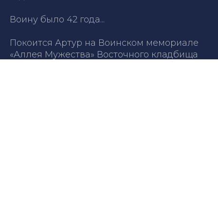
Воину было 42 года...
Покоится Артур на Воинском мемориале
«Аллея Мужества» Восточного кладбища
города Владикавказа РСО-Алании.
Вечная память и слава Герою!
Телефон: +79891350607