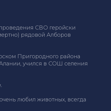
е проведения СВО геройски
мертно) рядовой Алборов
Тарском Пригородного района
Алании, учился в СОШ селения
.
очень любил животных, всегда