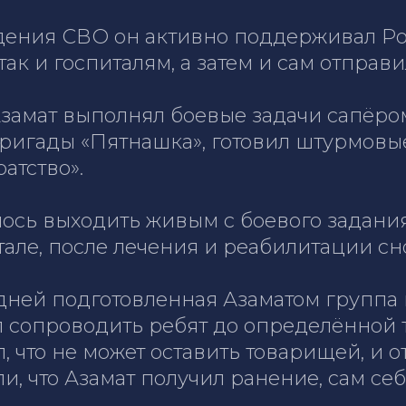
дения СВО он активно поддерживал Ро
ак и госпиталям, а затем и сам отправ
Азамат выполнял боевые задачи сапёро
ригады «Пятнашка», готовил штурмовы
атство».
лось выходить живым с боевого задания
але, после лечения и реабилитации сно
дней подготовленная Азаматом группа
л сопроводить ребят до определённой 
л, что не может оставить товарищей, и 
, что Азамат получил ранение, сам себ