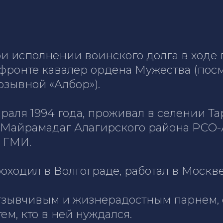
при исполнении воинского долга в ход
фронте кавалер ордена Мужества (пос
озывной «Албор»).
враля 1994 года, проживал в селении 
 Майрамадаг Алагирского района РСО-
в ГМИ.
оходил в Волгограде, работал в Москве
тзывчивым и жизнерадостным парнем, 
м, кто в ней нуждался.