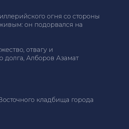
тиллерийского огня со стороны
 живым: он подорвался на
ество, отвагу и
 долга, Алборов Азамат
Восточного кладбища города