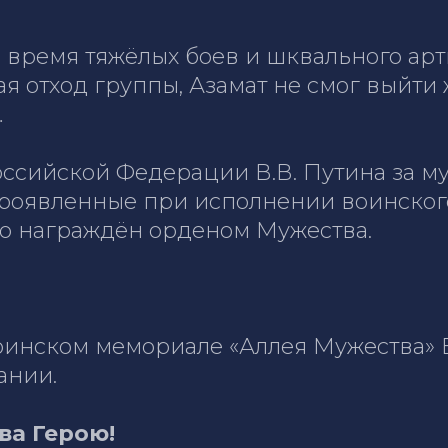
во время тяжёлых боев и шквального ар
я отход группы, Азамат не смог выйти
…
ссийской Федерации В.В. Путина за муж
роявленные при исполнении воинского
о награждён орденом Мужества.
оинском мемориале «Аллея Мужества» 
ании.
ва Герою!