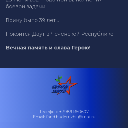
боевой задачи…
Воину было 39 лет…
Покоится Даут в Чеченской Республике.
Вечная память и слава Герою!
Телефон: +79891350607
Email: fond.budemzhit@mail.ru