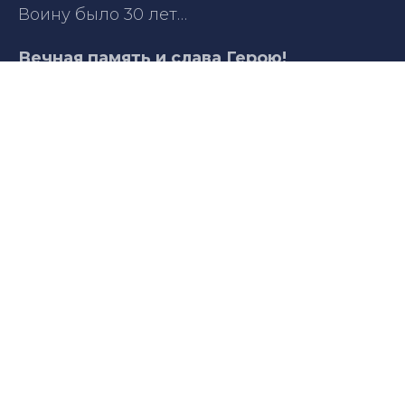
Воину было 30 лет…
Вечная память и слава Герою!
Телефон: +79891350607
Email: fond.budemzhit@mail.ru