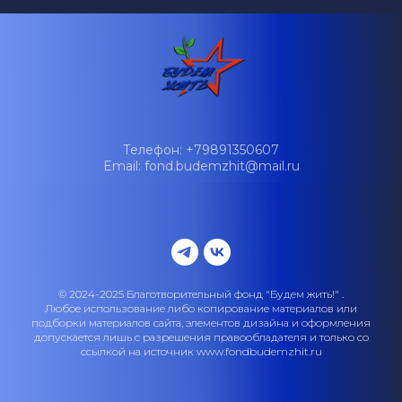
Телефон: +79891350607
Email: fond.budemzhit@mail.ru
© 2024-2025 Благотворительный фонд "Будем жить!" .
Любое использование либо копирование материалов или
подборки материалов сайта, элементов дизайна и оформления
допускается лишь с разрешения правообладателя и только со
ссылкой на источник www.fondbudemzhit.ru