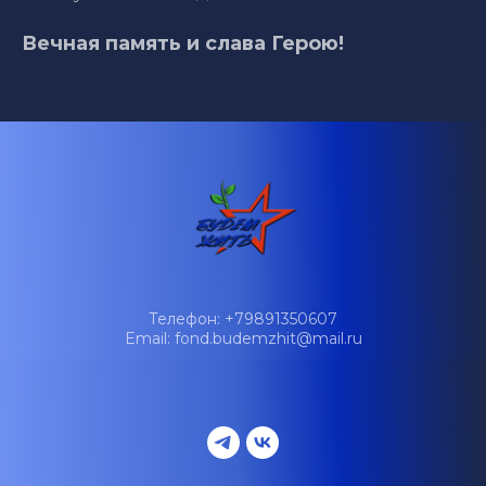
Вечная память и слава Герою!
Телефон: +79891350607
Email: fond.budemzhit@mail.ru