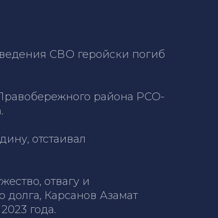
роведения СВО геройски погиб
 Правобережного района РСО-
.
ину, отстаивал
ество, отвагу и
 долга, Карсанов Азамат
2023 года.