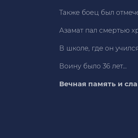
Также боец был отмеч
Азамат пал смертью х
В школе, где он училс
Воину было 36 лет…
Вечная память и сла