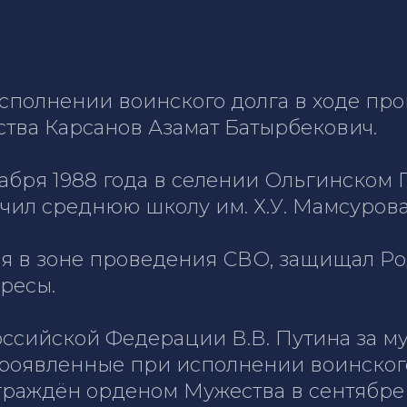
 исполнении воинского долга в ходе п
тва Карсанов Азамат Батырбекович.
кабря 1988 года в селении Ольгинском
нчил среднюю школу им. Х.У. Мамсурова
я в зоне проведения СВО, защищал Род
ресы.
ссийской Федерации В.В. Путина за муж
роявленные при исполнении воинского
раждён орденом Мужества в сентябре 