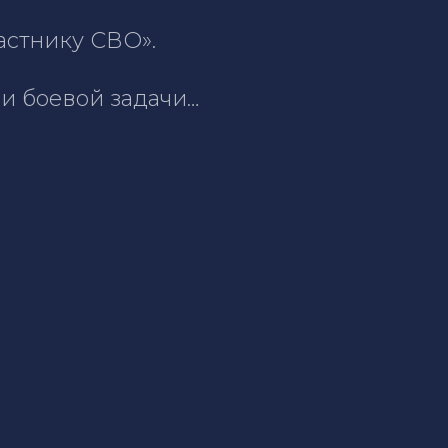
астнику СВО».
ии боевой задачи…