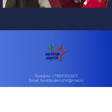
Телефон: +79891350607
Email: fond.budemzhit@mail.ru