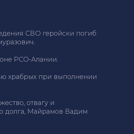
ведения СВО геройски погиб
муразович.
доне РСО-Алании.
тью храбрых при выполнении
ество, отвагу и
о долга, Майрамов Вадим