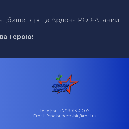
ладбище города Ардона РСО-Алании.
ва Герою!
Телефон: +79891350607
Email: fond.budemzhit@mail.ru