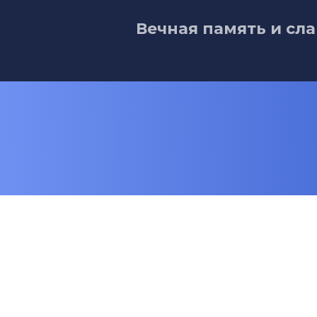
Вечная память и сла
© 2024-2025 Благотворительный
фонд "Будем жить!" .
Любое использование либо
копирование материалов или
подборки материалов сайта,
элементов дизайна и