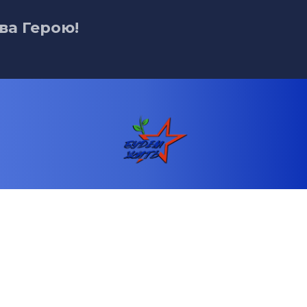
ва Герою!
Телефон: +79891350607
Email: fond.budemzhit@mail.ru