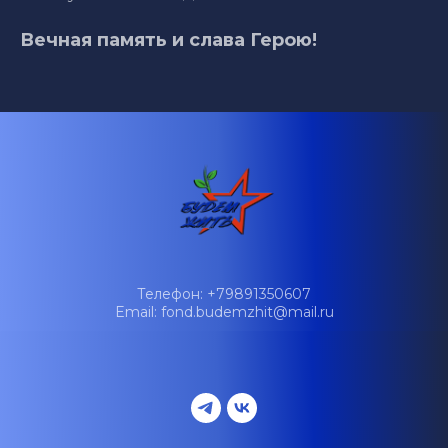
Вечная память и слава Герою!
Телефон: +79891350607
Email: fond.budemzhit@mail.ru