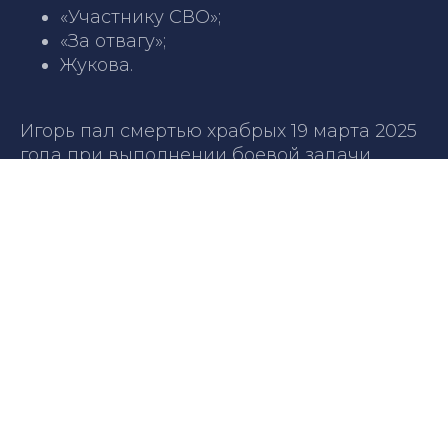
«Участнику СВО»;
«За отвагу»;
Жукова.
Игорь пал смертью храбрых 19 марта 2025
года при выполнении боевой задачи…
Воину было 45 лет…
Вечная память и слава Герою!