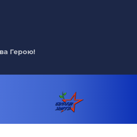
ва Герою!
Телефон: +79891350607
Email: fond.budemzhit@mail.ru