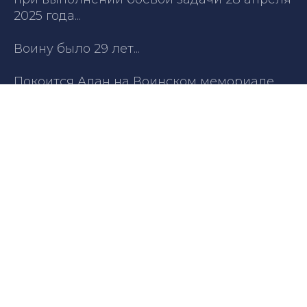
2025 года...
Воину было 29 лет...
Покоится Алан на Воинском мемориале
«Аллея Мужества» Восточного кладбища
города Владикавказа РСО-Алании.
Вечная память и слава Герою!
Телефон: +79891350607