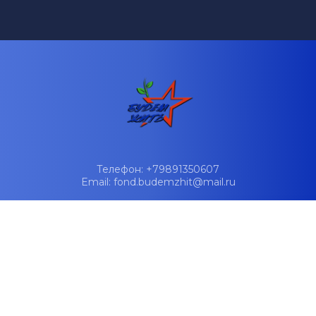
Телефон: +79891350607
Email: fond.budemzhit@mail.ru