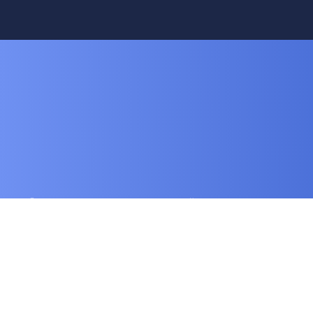
© 2024-2025 Благотворительный
фонд "Будем жить!" .
Любое использование либо
копирование материалов или
подборки материалов сайта,
элементов дизайна и
оформления допускается лишь с
разрешения правообладателя и
только со ссылкой на источник