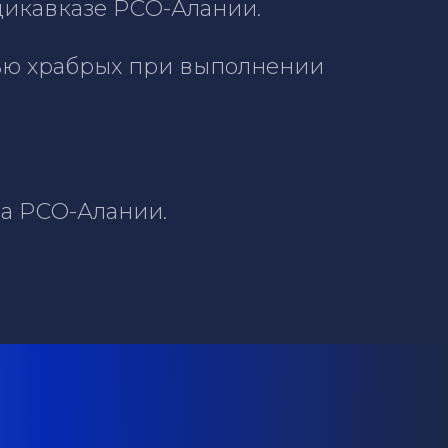
адикавказе РСО-Алании.
тью храбрых при выполнении
за РСО-Алании.