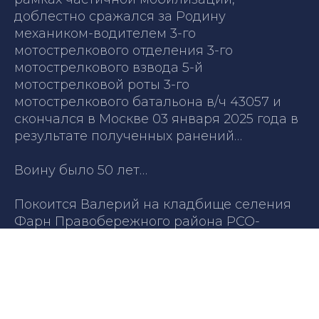
доблестно сражался за Родину
механиком-водителем 3-го
мотострелкового отделения 3-го
мотострелкового взвода 5-й
мотострелковой роты 3-го
мотострелкового батальона в/ч 43057 и
скончался в Москве 03 января 2025 года в
результате полученных ранений…
Воину было 50 лет…
Покоится Валерий на кладбище селения
Фарн Правобережного района РСО-
Алании.
Вечная память и слава Герою!