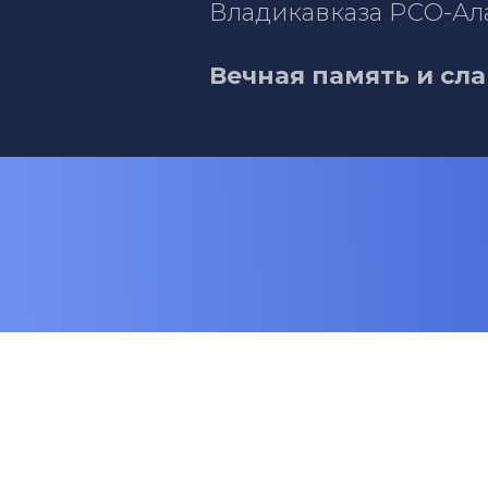
Владикавказа РСО-Ал
Вечная память и сла
© 2024-2025 Благотворительный
фонд "Будем жить!" .
Любое использование либо
копирование материалов или
подборки материалов сайта,