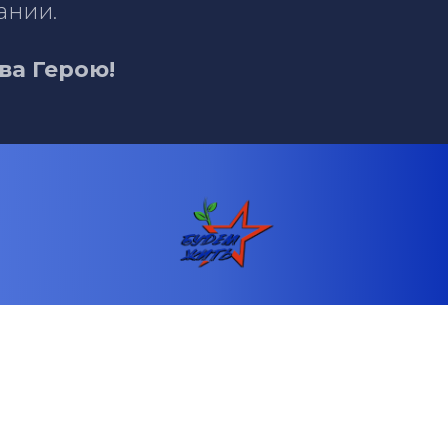
ании.
ва Герою!
Телефон: +79891350607
Email: fond.budemzhit@mail.ru