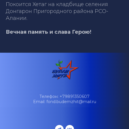
Покоится Хетаг на кладбище селения
Донгарон Пригородного района РСО-
Алании.
Вечная память и слава Герою!
Телефон: +79891350607
Email: fond.budemzhit@mail.ru